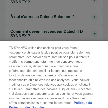
dédiée aux logiciels de conception CAO/BIM. Elle
SYNNEX ?
distribue trois éditeurs majeurs : Autodesk, Dassault
Datech distribue trois éditeurs majeurs : Autodesk
Systèmes (CATIA, SolidWorks) et Trimble (géospatial,
À qui s'adresse Datech Solutions ?
(AutoCAD, Revit, Fusion 360, Civil 3D, Inventor…),
BIM terrain), avec un accompagnement expert pour les
Dassault Systèmes (CATIA, SolidWorks,
revendeurs spécialisés.
Datech s'adresse aux revendeurs agréés Autodesk,
3DEXPERIENCE) et Trimble (solutions géospatiales,
Comment devenir revendeur Datech TD
aux intégrateurs spécialisés CAO/BIM, aux bureaux
SYNNEX ?
BIM terrain, construction). Ensemble, ils couvrent
d'études et aux professionnels de la construction, de la
l'ensemble des besoins CAO/BIM des secteurs AEC,
Via la plateforme ParnterFirst en créant un compte
conception mécanique et de l'ingénierie qui souhaitent
TD SYNNEX utilise des cookies pour vous fournir
manufacturing et ingénierie.
Quel est le modèle de services Datech ?
revendeur agréé TD SYNNEX, ou en contactant
développer leur activité logicielle.
l’expérience utilisateur la plus positive possible. Selon vos
paramètres, des cookies tiers sont utilisés pour différents
directement un conseiller Datech. Notre équipe vous
Datech s'appuie sur le modèle LAER (Land, Adopt,
motifs. Ils permettent notamment de conserver votre
accompagnera dans votre qualification et votre accès
session ouverte, de reconnaître et mémoriser vos
Expand, Renew) : développement commercial ciblé,
aux programmes partenaires Autodesk.
préférences, de personnaliser le contenu proposé en
support prévente, enablement technique et pilotage du
fonction de vos centres d’intérêt et d’améliorer la
renouvellement — pour maximiser la réussite client et
fonctionnalité du site Web via des analyses. Vous pouvez
modifier vos préférences relatives aux cookies en cliquant
les revenus récurrents de nos partenaires.
REJOIGNEZ LE RÉSEAU DATECH TD SYNNEX
sur le lien Paramètres des cookies. Cliquez sur « Accepter
» ci-dessous pour accepter tous les cookies et vous garantir
Distribuez Autodesk, Dassault
ainsi la meilleure expérience possible du site Web, des
offres personnalisées et les meilleures offres.
Politique de
Systèmes & Trimble avec Datech
Protection des Données