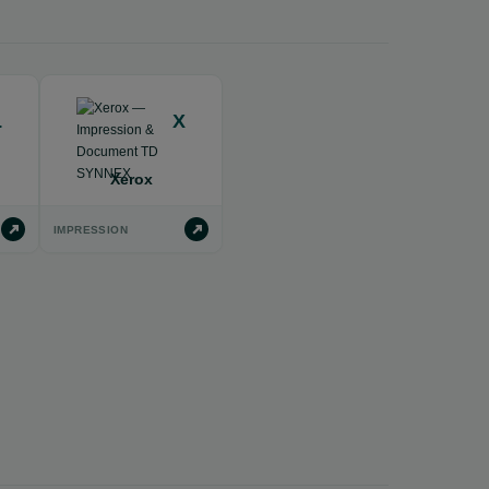
L
X
Xerox
IMPRESSION