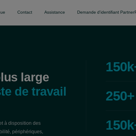
gue
Contact
Assistance
Demande d'identifiant PartnerF
150
k
plus large
te de travail
250
+
150
k
 à disposition des
lité, périphériques,