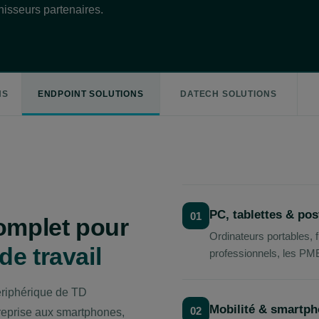
isseurs partenaires.
NS
ENDPOINT SOLUTIONS
DATECH SOLUTIONS
PC, tablettes & pos
01
complet pour
Ordinateurs portables, f
e travail
professionnels, les PME
périphérique de TD
Mobilité & smartp
02
reprise aux smartphones,