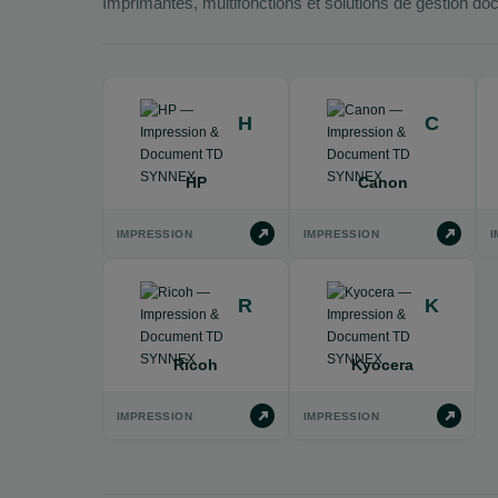
Imprimantes, multifonctions et solutions de gestion doc
H
C
HP
Canon
IMPRESSION
IMPRESSION
I
R
K
Ricoh
Kyocera
IMPRESSION
IMPRESSION