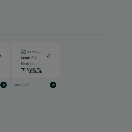
D
J
Janam
MOBILITÉ