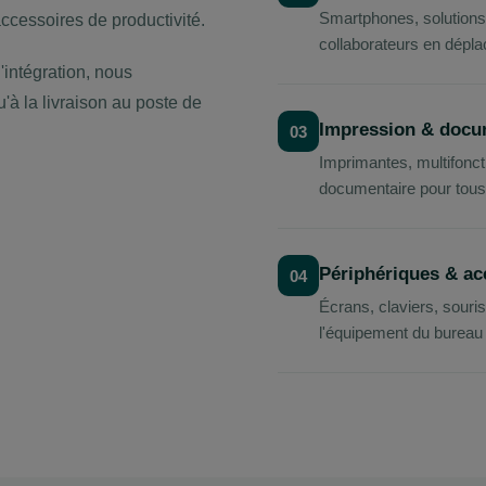
Smartphones, solutions
accessoires de productivité.
collaborateurs en dépl
'intégration, nous
à la livraison au poste de
Impression & docu
03
Imprimantes, multifonc
documentaire pour tous
Périphériques & ac
04
Écrans, claviers, sour
l'équipement du bureau