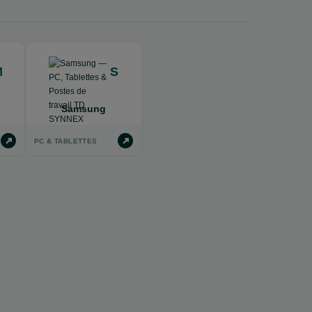
M
S
Samsung
PC & TABLETTES